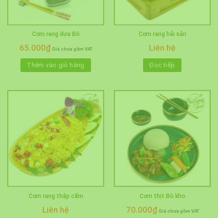
Cơm rang dưa Bò
Cơm rang hải sản
65.000
₫
Liên hệ
Giá chưa gồm VAT
Thêm vào giỏ hàng
Đọc tiếp
Cơm rang thập cẩm
Cơm thịt Bò kho
Liên hệ
70.000
₫
Giá chưa gồm VAT