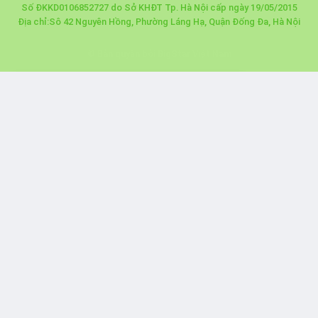
Số ĐKKD0106852727 do Sở KHĐT Tp. Hà Nội cấp ngày 19/05/2015
Địa chỉ:Sô 42 Nguyên Hồng, Phường Láng Hạ, Quận Đống Đa, Hà Nội
© Bản quyền bởi BigStar Việt Nam
Anh Phạm Quang Hiệp
Kết nối
Mua đồ ăn liền
Đặt mua đồ ăn thành công 30 phút trước