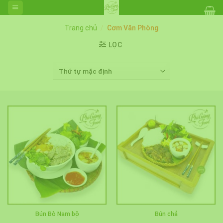
Skip
to
content
Trang chủ
/
Cơm Văn Phòng
LỌC
Bún Bò Nam bộ
Bún chả