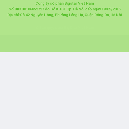
Công ty cổ phần Bigstar Việt Nam
Số ĐKKD0106852727 do Sở KHĐT Tp. Hà Nội cấp ngày 19/05/2015
Địa chỉ:Sô 42 Nguyên Hồng, Phường Láng Hạ, Quận Đống Đa, Hà Nội
© Bản quyền bởi BigStar Việt Nam
Nhà báo Lê Đạt
Kết nối
Đặt mua đồ ăn
×
Đặt mua đồ ăn thành công 35 phút trước
Bản quyền thuộc về BigStar Việt Nam