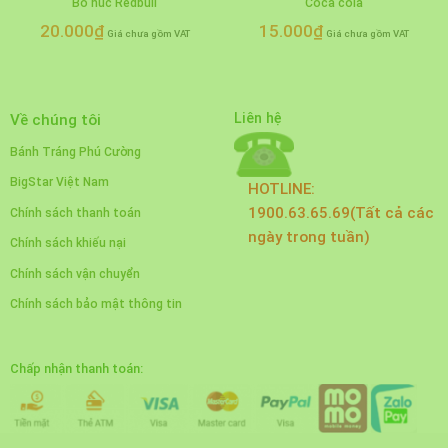
Bò húc Redbull
Coca cola
20.000
₫
15.000
₫
Giá chưa gồm VAT
Giá chưa gồm VAT
Liên hệ
Về chúng tôi
Bánh Tráng Phú Cường
BigStar Việt Nam
HOTLINE:
1900.63.65.69(Tất cả các
Chính sách thanh toán
ngày trong tuần)
Chính sách khiếu nại
Chính sách vận chuyển
Chính sách bảo mật thông tin
Chấp nhận thanh toán: