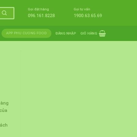
Gọi đặt hàng
Gọi tư vấn
096.161.8228
1900.63.65.69
APP PHU CUONG FOOD
ĐĂNG NHẬP
GIỎ HÀNG
hàng
 của
hách