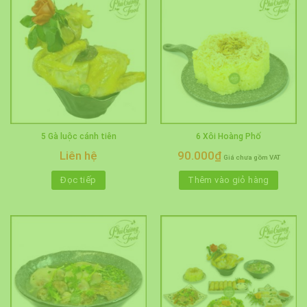
5 Gà luộc cánh tiên
6 Xôi Hoàng Phố
Liên hệ
90.000
₫
Giá chưa gồm VAT
Đọc tiếp
Thêm vào giỏ hàng