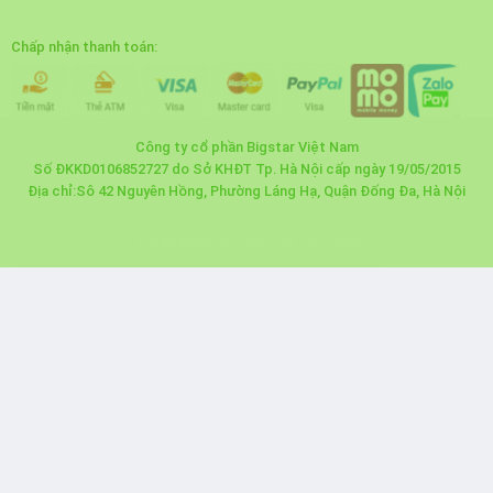
Chấp nhận thanh toán:
Công ty cổ phần Bigstar Việt Nam
Số ĐKKD0106852727 do Sở KHĐT Tp. Hà Nội cấp ngày 19/05/2015
Địa chỉ:Sô 42 Nguyên Hồng, Phường Láng Hạ, Quận Đống Đa, Hà Nội
© Bản quyền bởi BigStar Việt Nam
Hoa Hậu Jennifer Phạm
Kết nối
Vừa đặt hàng online
Đặt mua online thành công 60 phút trước
×
Bản quyền thuộc về BigStar Việt Nam