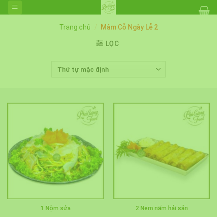
Skip
to
content
Trang chủ
/
Mâm Cỗ Ngày Lễ 2
LỌC
1 Nộm sứa
2 Nem nấm hải sản