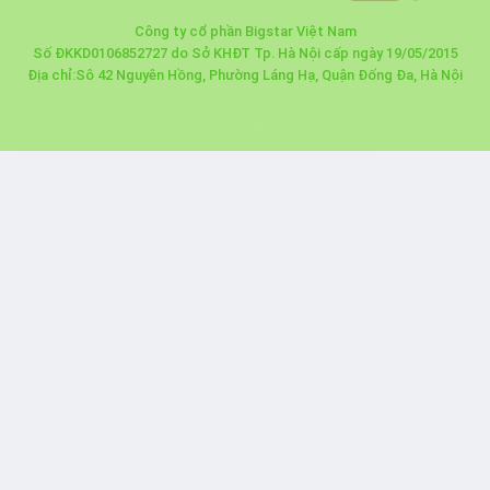
Công ty cổ phần Bigstar Việt Nam
Số ĐKKD0106852727 do Sở KHĐT Tp. Hà Nội cấp ngày 19/05/2015
Địa chỉ:Sô 42 Nguyên Hồng, Phường Láng Hạ, Quận Đống Đa, Hà Nội
© Bản quyền bởi BigStar Việt Nam
Nhà báo Lê Đạt
Kết nối
×
Đặt mua đồ ăn
Bản quyền thuộc về BigStar Việt Nam
Đặt mua đồ ăn thành công 35 phút trước