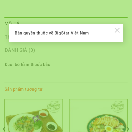
MÔ TẢ
×
Bản quyền thuộc về BigStar Việt Nam
THÔNG TIN BỔ SUNG
ĐÁNH GIÁ (0)
Đuôi bò hầm thuốc bắc
Sản phẩm tương tự