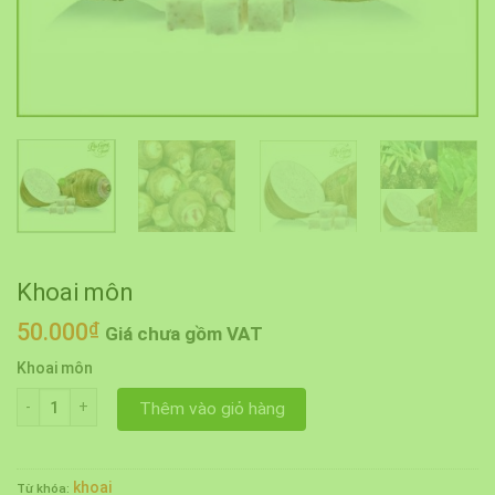
Khoai môn
50.000
₫
Giá chưa gồm VAT
Khoai môn
Khoai môn số lượng
Thêm vào giỏ hàng
khoai
Từ khóa: